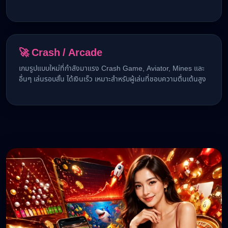
🚀 Crash / Arcade
เกมรูปแบบใหม่ที่กำลังมาแรง Crash Game, Aviator, Mines และ
อื่นๆ เล่นรอบสั้น ได้เงินเร็ว เหมาะสำหรับผู้เล่นที่ชอบความตื่นเต้นสูง