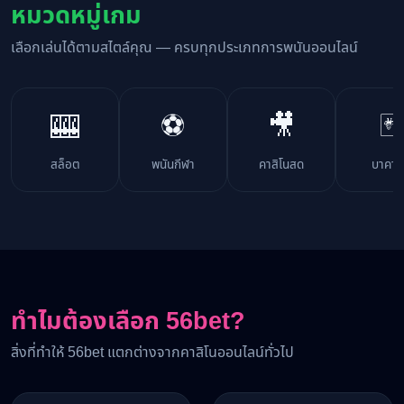
หมวดหมู่เกม
เลือกเล่นได้ตามสไตล์คุณ — ครบทุกประเภทการพนันออนไลน์
🎰
⚽
🎥
🃏
สล็อต
พนันกีฬา
คาสิโนสด
บาคาร่
ทำไมต้องเลือก 56bet?
สิ่งที่ทำให้ 56bet แตกต่างจากคาสิโนออนไลน์ทั่วไป