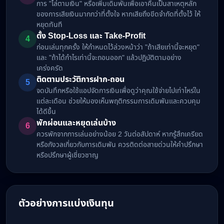
การ "ไล่ตามเงิน" หรือเพิ่มเดิมพันเพื่อเอาคืนเป็นสาเหตุหลัก
ของการเสียเงินมากกว่าที่ตั้งใจ หากเสียถึงขีดจำกัดที่ตั้งไว้ ให้
หยุดทันที
ตั้ง Stop-Loss และ Take-Profit
4
ก่อนเล่นทุกครั้ง ให้กำหนดไว้ล่วงหน้าว่า "ถ้าเสียเท่านี้จะหยุด"
และ "ถ้าได้กำไรเท่านี้จะถอนออก" แล้วปฏิบัติตามอย่าง
เคร่งครัด
ติดตามประวัติการฝาก-ถอน
5
จดบันทึกหรือใช้แอปจัดการเงินเพื่อดูว่าคุณใช้จ่ายไปเท่าไหร่ใน
แต่ละเดือน ช่วยให้มองเห็นพฤติกรรมการเดิมพันและควบคุม
ได้ดีขึ้น
พักผ่อนและหยุดเล่นบ้าง
6
ควรพักจากการเล่นอย่างน้อย 2 วันต่อสัปดาห์ หากรู้สึกเครียด
หรือกังวลเกี่ยวกับการเดิมพัน ควรติดต่อสายด่วนให้คำปรึกษา
หรือปรึกษาผู้เชี่ยวชาญ
ตัวอย่างการแบ่งเงินทุน