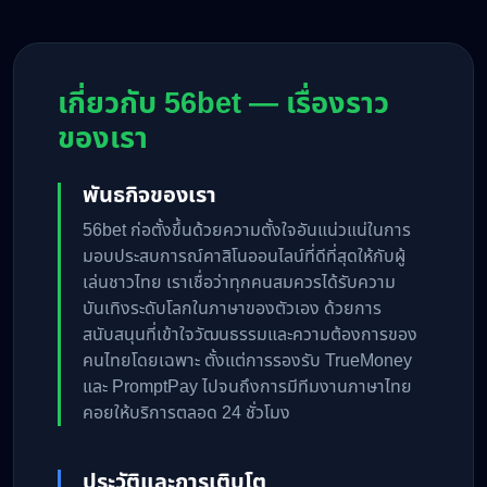
เกี่ยวกับ 56bet — เรื่องราว
ของเรา
พันธกิจของเรา
56bet ก่อตั้งขึ้นด้วยความตั้งใจอันแน่วแน่ในการ
มอบประสบการณ์คาสิโนออนไลน์ที่ดีที่สุดให้กับผู้
เล่นชาวไทย เราเชื่อว่าทุกคนสมควรได้รับความ
บันเทิงระดับโลกในภาษาของตัวเอง ด้วยการ
สนับสนุนที่เข้าใจวัฒนธรรมและความต้องการของ
คนไทยโดยเฉพาะ ตั้งแต่การรองรับ TrueMoney
และ PromptPay ไปจนถึงการมีทีมงานภาษาไทย
คอยให้บริการตลอด 24 ชั่วโมง
ประวัติและการเติบโต