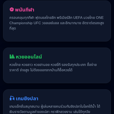
⚽ พนันกีฬา
ครอบคลุมทุกกีฬา ฟุตบอลไทยลีก พรีเมียร์ลีก UEFA มวยไทย ONE
Championship UFC วอลเลย์บอล และอีกมากมาย อัตราต่อรองสูง
ที่สุด
🎱 หวยออนไลน์
หวยไทย หวยลาว หวยฮานอย หวยยี่กี รองรับทุกประเภท ซื้อง่าย
ราคาดี จ่ายสูง ไม่ต้องออกจากบ้านก็ซื้อหวยได้
🎣 เกมยิงปลา
เกมแอ็กชั่นสนุกสนาน ผู้เล่นหลายคนร่วมกันยิงปลาในโลกใต้น้ำ ได้
เงินรางวัลตามมูลค่าของปลา กราฟิกสวยงาม เล่นได้ทุกวัย