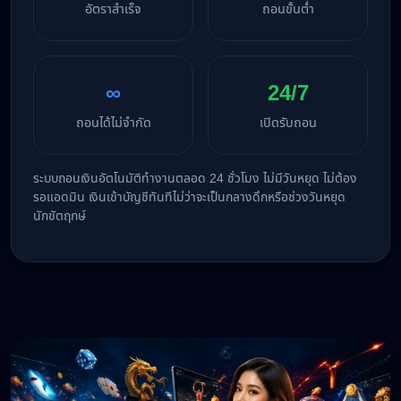
อัตราสำเร็จ
ถอนขั้นต่ำ
∞
24/7
ถอนได้ไม่จำกัด
เปิดรับถอน
ระบบถอนเงินอัตโนมัติทำงานตลอด 24 ชั่วโมง ไม่มีวันหยุด ไม่ต้อง
รอแอดมิน เงินเข้าบัญชีทันทีไม่ว่าจะเป็นกลางดึกหรือช่วงวันหยุด
นักขัตฤกษ์