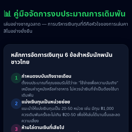
📊 คู่มือจัดการงบประมาณการเดิมพัน
เล่นอย่างชาญฉลาด — การบริหารเงินทุนที่ดีคือหัวใจของการเล่นคา
สิโนอย่างยั่งยืน
หลักการจัดการเงินทุน 6 ข้อสำหรับนักพนัน
ชาวไทย
กำหนดงบบันเทิงรายเดือน
1
ตั้งงบประมาณที่คุณยอมรับได้ว่าจะ "ใช้จ่ายเพื่อความบันเทิง"
เหมือนค่าดูหนังหรือค่าอาหาร ไม่ควรนำเงินที่จำเป็นต้องใช้มา
เดิมพัน
แบ่งเงินทุนเป็นหน่วยย่อย
2
แนะนำให้แบ่งเงินทุนเป็น 20-50 หน่วย เช่น มีทุน ฿1,000
ควรเดิมพันครั้งละไม่เกิน ฿20-50 เพื่อให้เล่นได้นานขึ้นและลด
ความเสี่ยง
ห้ามไล่ตามเงินที่เสียไป
3