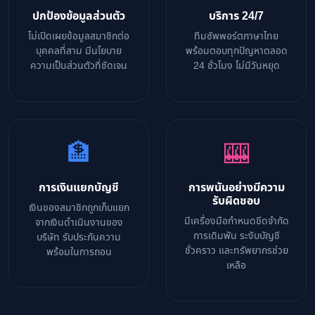
ปกป้องข้อมูลส่วนตัว
บริการ 24/7
ไม่เปิดเผยข้อมูลสมาชิกต่อ
ทีมซัพพอร์ตภาษาไทย
บุคคลที่สาม มีนโยบาย
พร้อมตอบทุกปัญหาตลอด
ความเป็นส่วนตัวที่ชัดเจน
24 ชั่วโมง ไม่มีวันหยุด
🏦
🎰
การเงินแยกบัญชี
การพนันอย่างมีความ
รับผิดชอบ
เงินของสมาชิกถูกเก็บแยก
มีเครื่องมือกำหนดขีดจำกัด
จากเงินดำเนินงานของ
การเดิมพัน ระงับบัญชี
บริษัท รับประกันความ
ชั่วคราว และทรัพยากรช่วย
พร้อมในการถอน
เหลือ