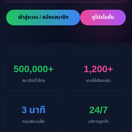
เข้าสู่ระบบ / สมัครสมาชิก
ดูโปรโมชั่น
500,000+
1,200+
สมาชิกทั่วไทย
เกมให้เลือกเล่น
3 นาที
24/7
ถอนเงินเฉลี่ย
บริการลูกค้า