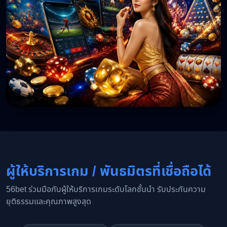
ผู้ให้บริการเกม / พันธมิตรที่เชื่อถือได้
56bet ร่วมมือกับผู้ให้บริการเกมระดับโลกชั้นนำ รับประกันความ
ยุติธรรมและคุณภาพสูงสุด