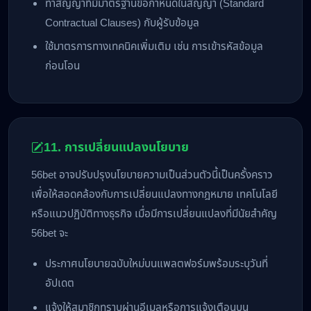
ทำสัญญาที่มีมาตรฐานข้อกำหนดในสัญญา (Standard
Contractual Clauses) กับผู้รับข้อมูล
ใช้มาตรการทางเทคนิคเพิ่มเติม เช่น การเข้ารหัสข้อมูล
ก่อนโอน
11. การเปลี่ยนแปลงนโยบาย
56bet อาจปรับปรุงนโยบายความเป็นส่วนตัวนี้เป็นครั้งคราว
เพื่อให้สอดคล้องกับการเปลี่ยนแปลงทางกฎหมาย เทคโนโลยี
หรือแนวปฏิบัติทางธุรกิจ เมื่อมีการเปลี่ยนแปลงที่มีนัยสำคัญ
56bet จะ
ประกาศนโยบายฉบับใหม่บนแพลตฟอร์มพร้อมระบุวันที่
อัปเดต
แจ้งให้สมาชิกทราบผ่านอีเมลหรือการแจ้งเตือนบน