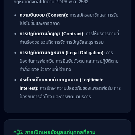
กฎหมายดังต่อไปนี้ตาม PDPA พ.ศ. 2562
ความยินยอม (Consent):
การสมัครสมาชิกและการรับ
โปรโมชั่นและการตลาด
การปฏิบัติตามสัญญา (Contract):
การให้บริการตามที่
ท่านร้องขอ รวมถึงการจัดการบัญชีและธุรกรรม
การปฏิบัติตามกฎหมาย (Legal Obligation):
การ
ป้องกันการฟอกเงิน การยืนยันตัวตน และการปฏิบัติตาม
คำสั่งของหน่วยงานที่มีอำนาจ
ประโยชน์โดยชอบด้วยกฎหมาย (Legitimate
Interest):
การรักษาความปลอดภัยของแพลตฟอร์ม การ
ป้องกันการฉ้อโกง และการพัฒนาบริการ
5. การเปิดเผยข้อมูลแก่บุคคลที่สาม