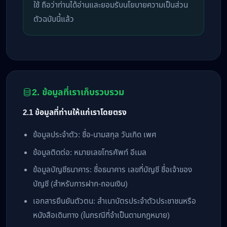
ใช้ ถือว่าท่านได้อ่านและยอมรับนโยบายความเป็นส่วน
ตัวฉบับนี้แล้ว
2. ข้อมูลที่เราเก็บรวบรวม
2.1 ข้อมูลที่ท่านให้แก่เราโดยตรง
ข้อมูลประจำตัว: ชื่อ-นามสกุล วันเกิด เพศ
ข้อมูลติดต่อ: หมายเลขโทรศัพท์ อีเมล
ข้อมูลบัญชีธนาคาร: ชื่อธนาคาร เลขที่บัญชี ชื่อเจ้าของ
บัญชี (สำหรับการฝาก-ถอนเงิน)
เอกสารยืนยันตัวตน: สำเนาบัตรประจำตัวประชาชนหรือ
หนังสือเดินทาง (ในกรณีที่จำเป็นตามกฎหมาย)