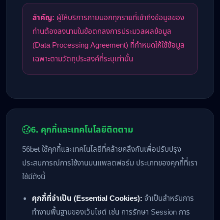
สำคัญ:
ผู้ให้บริการภายนอกทุกรายที่เข้าถึงข้อมูลของ
ท่านต้องลงนามในข้อตกลงการประมวลผลข้อมูล
(Data Processing Agreement) ที่กำหนดให้ใช้ข้อมูล
เฉพาะตามวัตถุประสงค์ที่ระบุเท่านั้น
6. คุกกี้และเทคโนโลยีติดตาม
56bet ใช้คุกกี้และเทคโนโลยีที่คล้ายคลึงกันเพื่อปรับปรุง
ประสบการณ์การใช้งานบนแพลตฟอร์ม ประเภทของคุกกี้ที่เรา
ใช้มีดังนี้
คุกกี้ที่จำเป็น (Essential Cookies):
จำเป็นสำหรับการ
ทำงานพื้นฐานของเว็บไซต์ เช่น การรักษา Session การ