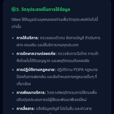
3. วัตถุประสงค์ในการใช้ข้อมูล
56bet ใช้ข้อมูลส่วนบุคคลของท่านเพื่อวัตถุประสงค์ต่อไปนี้
เท่านั้น
การให้บริการ:
ตรวจสอบตัวตน จัดการบัญชี ดำเนินการ
ฝาก-ถอนเงิน และให้บริการเกมทุกประเภท
การรักษาความปลอดภัย:
ตรวจจับการฉ้อโกง การเข้า
ถึงโดยไม่ได้รับอนุญาต และพฤติกรรมต้องสงสัย
การปฏิบัติตามกฎหมาย:
ปฏิบัติตาม PDPA กฎหมาย
ป้องกันการฟอกเงิน และข้อกำหนดทางกฎหมายอื่นๆ ที่
เกี่ยวข้อง
การพัฒนาบริการ:
วิเคราะห์พฤติกรรมการใช้งานเพื่อ
ปรับปรุงประสบการณ์ผู้ใช้และพัฒนาฟีเจอร์ใหม่
การสื่อสาร:
แจ้งข้อมูลบัญชี โปรโมชั่น และข่าวสาร