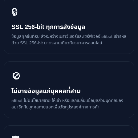
🔒
SSL 256-bit ทุกการส่งข้อมูล
ข้อมูลทุกชิ้นที่รับ-ส่งระหว่างเบราว์เซอร์และเซิร์ฟเวอร์ 56bet เข้ารหัส
ด้วย SSL 256-bit มาตรฐานเดียวกับธนาคารออนไลน์
🚫
ไม่ขายข้อมูลแก่บุคคลที่สาม
56bet ไม่มีนโยบายขาย ให้เช่า หรือแลกเปลี่ยนข้อมูลส่วนบุคคลของ
สมาชิกกับบุคคลภายนอกเพื่อวัตถุประสงค์ทางการค้า