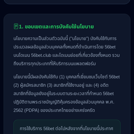
1. ขอบเขตและการบังคับใช้นโยบาย
นโยบายความเป็นส่วนตัวฉบับนี้ ("นโยบาย") บังคับใช้กับการ
ประมวลผลข้อมูลส่วนบุคคลทั้งหมดที่ดำเนินการโดย 56bet
บนโดเมน 56bet.club และโดเมนย่อยที่เกี่ยวข้องทั้งหมด รวม
ถึงบริการทุกประเภทที่ให้บริการบนแพลตฟอร์ม
นโยบายนี้มีผลบังคับใช้กับ (1) บุคคลที่เยี่ยมชมเว็บไซต์ 56bet
(2) ผู้สมัครสมาชิก (3) สมาชิกที่ใช้งานอยู่ และ (4) อดีต
สมาชิกที่ข้อมูลยังอยู่ในระบบตามระยะเวลาที่กำหนด 56bet
ปฏิบัติตามพระราชบัญญัติคุ้มครองข้อมูลส่วนบุคคล พ.ศ.
2562 (PDPA) ของประเทศไทยอย่างเคร่งครัด
การใช้บริการ 56bet ต่อไปหลังจากที่นโยบายนี้ประกาศ